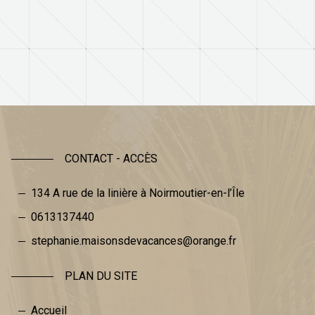
CONTACT - ACCÈS
134 A rue de la linière à Noirmoutier-en-l’Île
0613137440
stephanie.maisonsdevacances@orange.fr
PLAN DU SITE
Accueil